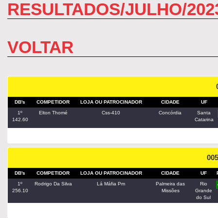
RESULTADOS/JULHO/202
VOLTAR
DB's
COMPETIDOR
LOJA OU PATROCINADOR
CIDADE
UF
1º
Elton Thomé
Css-410
Concórdia
Santa
142.60
Catarina
00
DB's
COMPETIDOR
LOJA OU PATROCINADOR
CIDADE
UF
1º
Rodrigo Da Silva
Lá Máfia Pm
Palmeira das
Rio
256.10
Missões
Grande
do Sul