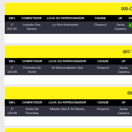
005-
DB's
COMPETIDOR
LOJA OU PATROCINADOR
CIDADE
UF
P
1º
Leandro Dos
Ls Som Automotivo
Chapecó
Santa
202.00
Santos
Catarina
007-
DB's
COMPETIDOR
LOJA OU PATROCINADOR
CIDADE
UF
1º
Funerária Do
Só Baixos-alkaida Club
Chapecó
Santa
144.90
Godoi
Catarina
00
DB's
COMPETIDOR
LOJA OU PATROCINADOR
CIDADE
UF
1º
Godoi Da
Alkaida Club E Só Baixos
Chapecó
Santa
120.90
Funerária
Catarina