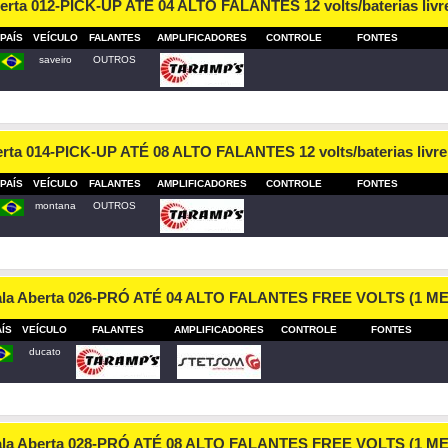
erta 012-PICK-UP ATÉ 04 ALTO FALANTES 12 volts/baterias liv
PAÍS
VEÍCULO
FALANTES
AMPLIFICADORES
CONTROLE
FONTES
saveiro
OUTROS
erta 014-PICK-UP ATÉ 08 ALTO FALANTES 12 volts/baterias livr
PAÍS
VEÍCULO
FALANTES
AMPLIFICADORES
CONTROLE
FONTES
montana
OUTROS
ala Aberta 026-PRÓ ATÉ 04 ALTO FALANTES FREE VOLTS (1 M
AÍS
VEÍCULO
FALANTES
AMPLIFICADORES
CONTROLE
FONTES
ducato
ala Aberta 028-PRÓ ATÉ 08 ALTO FALANTES FREE VOLTS (1 M