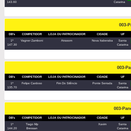
143.60
Catarina
003-
DB's
COMPETIDOR
LOJA OU PATROCINADOR
CIDADE
UF
1º
Vagner Zamboni
Atrasom
Nova Itaberaba
Santa
147.30
Catarina
003-P
DB's
COMPETIDOR
LOJA OU PATROCINADOR
CIDADE
UF
1º
Felipe Cardoso
Fim Do Silêncio
Ponte Serrada
Santa
135.70
Catarina
003-Pan
DB's
COMPETIDOR
LOJA OU PATROCINADOR
CIDADE
UF
1º
Tiago Mp
Xaxim
Santa
144.20
Bressan
Catarina