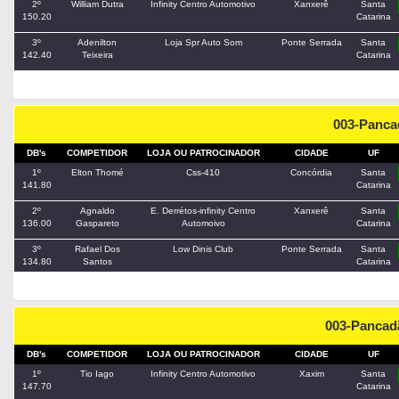
2º
William Dutra
Infinity Centro Automotivo
Xanxerê
Santa
150.20
Catarina
3º
Adenilton
Loja Spr Auto Som
Ponte Serrada
Santa
142.40
Teixeira
Catarina
003-Panca
DB's
COMPETIDOR
LOJA OU PATROCINADOR
CIDADE
UF
1º
Elton Thomé
Css-410
Concórdia
Santa
141.80
Catarina
2º
Agnaldo
E. Derrétos-infinity Centro
Xanxerê
Santa
136.00
Gaspareto
Automoivo
Catarina
3º
Rafael Dos
Low Dinis Club
Ponte Serrada
Santa
134.80
Santos
Catarina
003-Pancad
DB's
COMPETIDOR
LOJA OU PATROCINADOR
CIDADE
UF
1º
Tio Iago
Infinity Centro Automotivo
Xaxim
Santa
147.70
Catarina