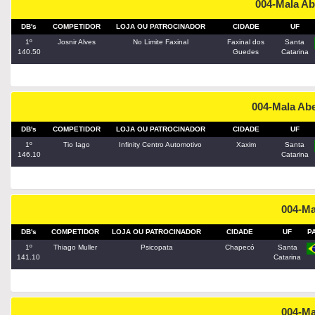
004-Mala Ab
DB's
COMPETIDOR
LOJA OU PATROCINADOR
CIDADE
UF
1º
Josnir Alves
No Limite Faxinal
Faxinal dos
Santa
140.50
Guedes
Catarina
004-Mala Ab
DB's
COMPETIDOR
LOJA OU PATROCINADOR
CIDADE
UF
1º
Tio Iago
Infinity Centro Automotivo
Xaxim
Santa
146.10
Catarina
004-M
DB's
COMPETIDOR
LOJA OU PATROCINADOR
CIDADE
UF
P
1º
Thiago Muller
Psicopata
Chapecó
Santa
141.10
Catarina
004-M