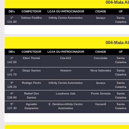
004-Mala A
DB's
COMPETIDOR
LOJA OU PATROCINADOR
CIDADE
UF
1º
Sidimar Padilha
Infinity Centro Aotomotivo
Ipuaçu
Santa
131.90
Catarina
004-Mala A
DB's
COMPETIDOR
LOJA OU PATROCINADOR
CIDADE
UF
1º
Elton Thomé
Css-410
Concórdia
Santa
142.80
Catarina
2º
Diogo Santos
Atrasom
Nova Itaberaba
Santa
141.70
Catarina
3º
Rodrigo Fiorini
Infinity Centro Automotivo
Ipuaçu
Santa
139.20
Catarina
4º
Rafael Dos
Loudness club
Ponte Serrada
Santa
138.90
Santos
Catarina
5º
Agnaldo
E. Derrétos-infinity Centro
Xanxerê
Santa
137.30
Gaspareto
Automotivo
Catarina