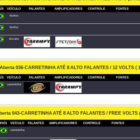
AÍS
VEÍCULO
FALANTES
AMPLIFICADORES
CONTROLE
FONTES
fiorino
fiorino
ducato
 Aberta 036-CARRETINHA ATÉ 8 ALTO FALANTES / 12 VOLTS (
AÍS
VEÍCULO
FALANTES
AMPLIFICADORES
CONTROLE
FONTES
carretinha
Aberta 043-CARRETINHA ATÉ 8 ALTO FALANTES / FREE VOLTS 
PAÍS
VEÍCULO
FALANTES
AMPLIFICADORES
CONTROLE
FONTES
carretinha