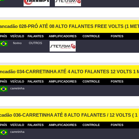
Pancadão 028-PRÓ ATÉ 08 ALTO FALANTES FREE VOLTS (1 ME
PAÍS
VEÍCULO
FALANTES
AMPLIFICADORES
CONTROLE
FONTES
fiorino
OUTROS
ancadão 034-CARRETINHA ATÉ 4 ALTO FALANTES 12 VOLTS 1
PAÍS
VEÍCULO
FALANTES
AMPLIFICADORES
CONTROLE
FONTES
carretinha
cadão 036-CARRETINHA ATÉ 8 ALTO FALANTES / 12 VOLTS ( 
PAÍS
VEÍCULO
FALANTES
AMPLIFICADORES
CONTROLE
FONTES
carretinha