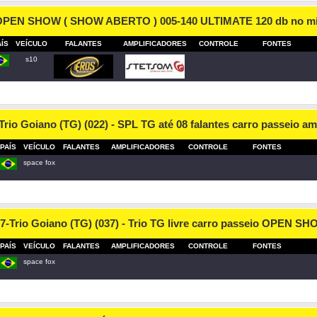
OPEN SHOW ( SHOW ABERTO ) 005-140 ULTIMATE 120 db no m
AÍS
VEÍCULO
FALANTES
AMPLIFICADORES
CONTROLE
FONTES
s10
Trio Goiano (TG) (022) - SPL TG até 08 falantes carro passeio a
PAÍS
VEÍCULO
FALANTES
AMPLIFICADORES
CONTROLE
FONTES
space fox
7-Trio Goiano (TG) (037) - Trio TG livre carro passeio OPEN S
PAÍS
VEÍCULO
FALANTES
AMPLIFICADORES
CONTROLE
FONTES
space fox