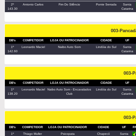
2º
Antonio Carlos
Fim Do Silêncio
Ponte Serrada
Santa
143.30
Catarina
003-Pancad
DB's
COMPETIDOR
LOJA OU PATROCINADOR
CIDADE
UF
1º
Leonardo Maciel
Naibo Auto Som
Lindóia do Sul
Santa
142.60
Catarina
003-
DB's
COMPETIDOR
LOJA OU PATROCINADOR
CIDADE
UF
1º
Leonardo Maciel
Naibo Auto Som - Encavalados
Lindóia do Sul
Santa
138.20
Club
Catarina
003-
DB's
COMPETIDOR
LOJA OU PATROCINADOR
CIDADE
UF
P
1º
Thiago Muller
Psicopata
Chapecó
Santa