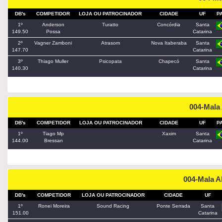
DB's
COMPETIDOR
LOJA OU PATROCINADOR
CIDADE
UF
P
1º
Anderson
Turatto
Concórdia
Santa
149.50
Possa
Catarina
2º
Vagner Zamboni
Atrasom
Nova Itaberaba
Santa
147.70
Catarina
3º
Thiago Muller
Psicopata
Chapecó
Santa
140.30
Catarina
004-Mala
DB's
COMPETIDOR
LOJA OU PATROCINADOR
CIDADE
UF
P
1º
Tiago Mp
Xaxim
Santa
144.00
Bressan
Catarina
004-Mala 
DB's
COMPETIDOR
LOJA OU PATROCINADOR
CIDADE
UF
1º
Ronei Moreira
Sound Racing
Ponte Serrada
Santa
151.00
Catarina