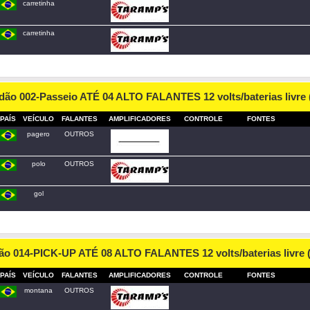
carretinha
carretinha
dão 002-Passeio ATÉ 04 ALTO FALANTES 12 volts/baterias livre
PAÍS
VEÍCULO
FALANTES
AMPLIFICADORES
CONTROLE
FONTES
pagero
OUTROS
polo
OUTROS
gol
ão 014-PICK-UP ATÉ 08 ALTO FALANTES 12 volts/baterias livre
PAÍS
VEÍCULO
FALANTES
AMPLIFICADORES
CONTROLE
FONTES
montana
OUTROS