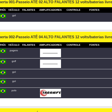
berta 001-Passeio ATÉ 02 ALTO FALANTES 12 volts/baterias livr
PAÍS
VEÍCULO
FALANTES
AMPLIFICADORES
CONTROLE
FONTES
gol
berta 002-Passeio ATÉ 04 ALTO FALANTES 12 volts/baterias livr
PAÍS
VEÍCULO
FALANTES
AMPLIFICADORES
CONTROLE
FONTES
pagero
golf
gol
gol
polo