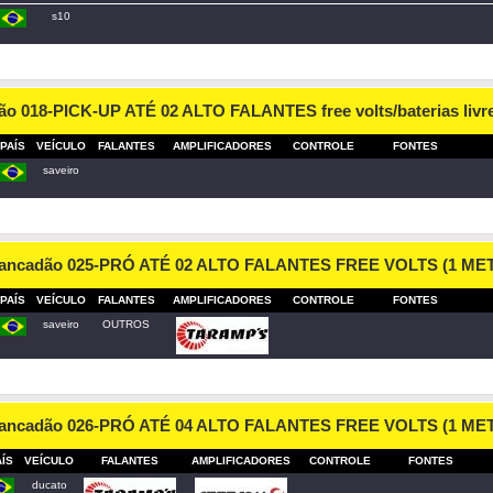
s10
ão 018-PICK-UP ATÉ 02 ALTO FALANTES free volts/baterias livr
PAÍS
VEÍCULO
FALANTES
AMPLIFICADORES
CONTROLE
FONTES
saveiro
Pancadão 025-PRÓ ATÉ 02 ALTO FALANTES FREE VOLTS (1 ME
PAÍS
VEÍCULO
FALANTES
AMPLIFICADORES
CONTROLE
FONTES
saveiro
OUTROS
Pancadão 026-PRÓ ATÉ 04 ALTO FALANTES FREE VOLTS (1 ME
AÍS
VEÍCULO
FALANTES
AMPLIFICADORES
CONTROLE
FONTES
ducato