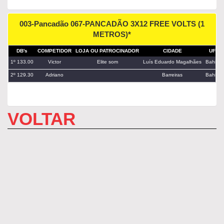
003-Pancadão 067-PANCADÃO 3X12 FREE VOLTS (1
METROS)*
DB's
COMPETIDOR
LOJA OU PATROCINADOR
CIDADE
UF
1º 133.00
Victor
Elite som
Luís Eduardo Magalhães
Bahia
2º 129.30
Adriano
Barreiras
Bahia
VOLTAR