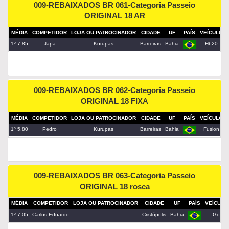
009-REBAIXADOS BR 061-Categoria Passeio
ORIGINAL 18 AR
MÉDIA
COMPETIDOR
LOJA OU PATROCINADOR
CIDADE
UF
PAÍS
VEÍCULO
1º 7.85
Japa
Kurupas
Barreiras
Bahia
Hb20
009-REBAIXADOS BR 062-Categoria Passeio
ORIGINAL 18 FIXA
MÉDIA
COMPETIDOR
LOJA OU PATROCINADOR
CIDADE
UF
PAÍS
VEÍCULO
1º 5.80
Pedro
Kurupas
Barreiras
Bahia
Fusion
009-REBAIXADOS BR 063-Categoria Passeio
ORIGINAL 18 rosca
MÉDIA
COMPETIDOR
LOJA OU PATROCINADOR
CIDADE
UF
PAÍS
VEÍCULO
1º 7.05
Carlos Eduardo
Cristópolis
Bahia
Gol