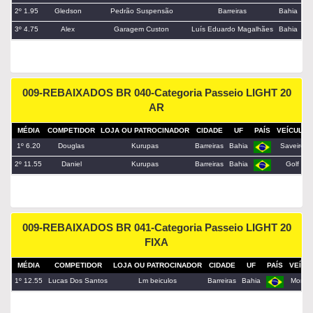
2º 1.95
Gledson
Pedrão Suspensão
Barreiras
Bahia
3º 4.75
Alex
Garagem Custon
Luís Eduardo Magalhães
Bahia
009-REBAIXADOS BR 040-Categoria Passeio LIGHT 20
AR
MÉDIA
COMPETIDOR
LOJA OU PATROCINADOR
CIDADE
UF
PAÍS
VEÍCULO
1º 6.20
Douglas
Kurupas
Barreiras
Bahia
Saveiro
2º 11.55
Daniel
Kurupas
Barreiras
Bahia
Golf
009-REBAIXADOS BR 041-Categoria Passeio LIGHT 20
FIXA
MÉDIA
COMPETIDOR
LOJA OU PATROCINADOR
CIDADE
UF
PAÍS
VEÍCU
1º 12.55
Lucas Dos Santos
Lm beiculos
Barreiras
Bahia
Monta