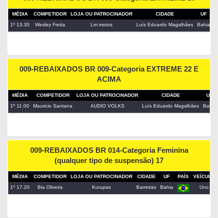
MÉDIA
COMPETIDOR
LOJA OU PATROCINADOR
CIDADE
UF
P
1º 13.30
Wesley Freita
Lm motos
Luís Eduardo Magalhães
Bahia
009-REBAIXADOS BR 009-Categoria EXTREME 22 E
ACIMA
MÉDIA
COMPETIDOR
LOJA OU PATROCINADOR
CIDADE
UF
1º 11.00
Mauricio Santana
AUDIO VOLKS
Luís Eduardo Magalhães
Bahia
009-REBAIXADOS BR 014-Categoria Feminina
(qualquer tipo de suspensão) 17
MÉDIA
COMPETIDOR
LOJA OU PATROCINADOR
CIDADE
UF
PAÍS
VEÍCULO
1º 17.20
Bia Oliveira
Kurupas
Barreiras
Bahia
Uno