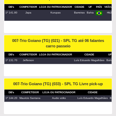
DB's
COMPETIDOR
LOJA OU PATROCINADOR
CIDADE
UF
PAÍS
VEÍCULO
1º 141.80
Japa
Kurupas
Barreiras
Bahia
Hb20
007-Trio Goiano (TG) (021) - SPL TG até 06 falantes
carro passeio
DB's
COMPETIDOR
LOJA OU PATROCINADOR
CIDADE
UF
1º 131.70
Jefferson
Luís Eduardo Magalhães
Bahia
007-Trio Goiano (TG) (033) - SPL TG Livre pick-up
DB's
COMPETIDOR
LOJA OU PATROCINADOR
CIDADE
UF
1º 144.20
Mauricio Santana
Audio volks
Luís Eduardo Magalhães
Bahi