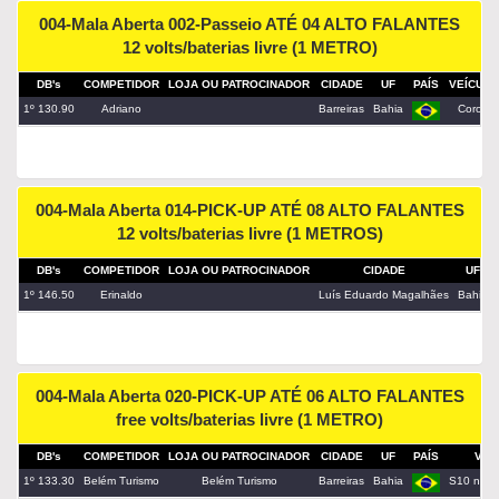
004-Mala Aberta 002-Passeio ATÉ 04 ALTO FALANTES
12 volts/baterias livre (1 METRO)
DB's
COMPETIDOR
LOJA OU PATROCINADOR
CIDADE
UF
PAÍS
VEÍCULO
1º 130.90
Adriano
Barreiras
Bahia
Corola
004-Mala Aberta 014-PICK-UP ATÉ 08 ALTO FALANTES
12 volts/baterias livre (1 METROS)
DB's
COMPETIDOR
LOJA OU PATROCINADOR
CIDADE
UF
1º 146.50
Erinaldo
Luís Eduardo Magalhães
Bahia
004-Mala Aberta 020-PICK-UP ATÉ 06 ALTO FALANTES
free volts/baterias livre (1 METRO)
DB's
COMPETIDOR
LOJA OU PATROCINADOR
CIDADE
UF
PAÍS
VEÍ
1º 133.30
Belém Turismo
Belém Turismo
Barreiras
Bahia
S10 nega