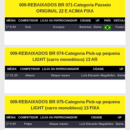
009-REBAIXADOS BR 071-Categoria Passeio
ORIGINAL 22 E ACIMA FIXA
MÉDIA
COMPETIDOR
LOJA OU PATROCINADOR
CIDADE
UF
PAÍS
VEÍCULO
1º 8.00
Ezio
Kurupas
Barreiras
Bahia
Fusion
009-REBAIXADOS BR 074-Categoria Pick-up pequena
LIGHT (carro monobloco) 13 AR
MÉDIA
COMPETIDOR
LOJA OU PATROCINADOR
CIDADE
UF
P
1º 22.35
Alisson
Disque reparo
Luís Eduardo Magalhães
Bahia
009-REBAIXADOS BR 075-Categoria Pick-up pequena
LIGHT (carro monobloco) 13 FIXA
MÉDIA
COMPETIDOR
LOJA OU PATROCINADOR
CIDADE
UF
PA
1º 9.65
Felipe
Disque reparo
Luís Eduardo Magalhães
Bahia