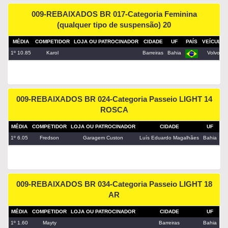
009-REBAIXADOS BR 017-Categoria Feminina
(qualquer tipo de suspensão) 20
MÉDIA
COMPETIDOR
LOJA OU PATROCINADOR
CIDADE
UF
PAÍS
VEÍCULO
1º 10.85
Karol
Barreiras
Bahia
Volvo
009-REBAIXADOS BR 024-Categoria Passeio LIGHT 14
ROSCA
MÉDIA
COMPETIDOR
LOJA OU PATROCINADOR
CIDADE
UF
PA
1º 6.05
Fredson
Garagem Custon
Luís Eduardo Magalhães
Bahia
009-REBAIXADOS BR 034-Categoria Passeio LIGHT 18
AR
MÉDIA
COMPETIDOR
LOJA OU PATROCINADOR
CIDADE
UF
PA
1º 1.60
Mayty
Barreiras
Bahia