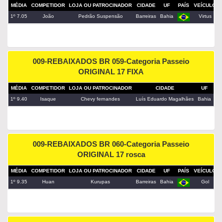
MÉDIA
COMPETIDOR
LOJA OU PATROCINADOR
CIDADE
UF
PAÍS
VEÍCULO
1º 7.05
João
Pedrão Suspensão
Barreiras
Bahia
Virtus
009-REBAIXADOS BR 059-Categoria Passeio
ORIGINAL 17 FIXA
MÉDIA
COMPETIDOR
LOJA OU PATROCINADOR
CIDADE
UF
PA
1º 9.40
Isaque
Chevy fernandes
Luís Eduardo Magalhães
Bahia
009-REBAIXADOS BR 060-Categoria Passeio
ORIGINAL 17 rosca
MÉDIA
COMPETIDOR
LOJA OU PATROCINADOR
CIDADE
UF
PAÍS
VEÍCULO
1º 9.35
Huan
Kurupas
Barreiras
Bahia
Gol