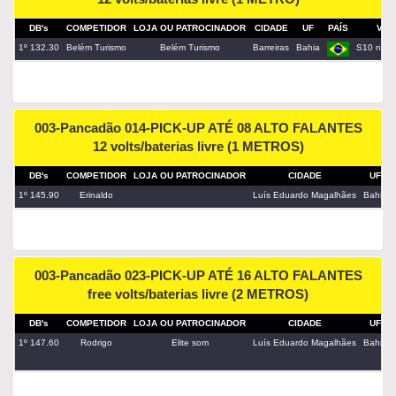
DB's
COMPETIDOR
LOJA OU PATROCINADOR
CIDADE
UF
PAÍS
VEÍ
1º 132.30
Belém Turismo
Belém Turismo
Barreiras
Bahia
S10 nega
003-Pancadão 014-PICK-UP ATÉ 08 ALTO FALANTES
12 volts/baterias livre (1 METROS)
DB's
COMPETIDOR
LOJA OU PATROCINADOR
CIDADE
UF
1º 145.90
Erinaldo
Luís Eduardo Magalhães
Bahia
003-Pancadão 023-PICK-UP ATÉ 16 ALTO FALANTES
free volts/baterias livre (2 METROS)
DB's
COMPETIDOR
LOJA OU PATROCINADOR
CIDADE
UF
1º 147.60
Rodrigo
Elite som
Luís Eduardo Magalhães
Bahia