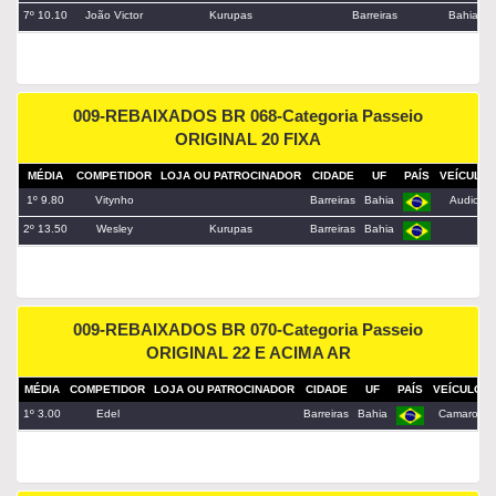
7º 10.10
João Victor
Kurupas
Barreiras
Bahia
009-REBAIXADOS BR 068-Categoria Passeio
ORIGINAL 20 FIXA
MÉDIA
COMPETIDOR
LOJA OU PATROCINADOR
CIDADE
UF
PAÍS
VEÍCULO
1º 9.80
Vitynho
Barreiras
Bahia
Audio
2º 13.50
Wesley
Kurupas
Barreiras
Bahia
009-REBAIXADOS BR 070-Categoria Passeio
ORIGINAL 22 E ACIMA AR
MÉDIA
COMPETIDOR
LOJA OU PATROCINADOR
CIDADE
UF
PAÍS
VEÍCULO
1º 3.00
Edel
Barreiras
Bahia
Camaro