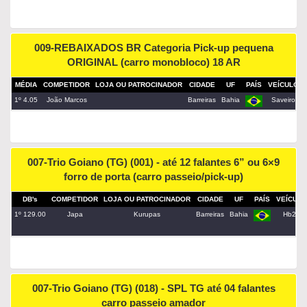
009-REBAIXADOS BR Categoria Pick-up pequena
ORIGINAL (carro monobloco) 18 AR
MÉDIA
COMPETIDOR
LOJA OU PATROCINADOR
CIDADE
UF
PAÍS
VEÍCULO
1º 4.05
João Marcos
Barreiras
Bahia
Saveiro
007-Trio Goiano (TG) (001) - até 12 falantes 6” ou 6×9
forro de porta (carro passeio/pick-up)
DB's
COMPETIDOR
LOJA OU PATROCINADOR
CIDADE
UF
PAÍS
VEÍCULO
1º 129.00
Japa
Kurupas
Barreiras
Bahia
Hb20
007-Trio Goiano (TG) (018) - SPL TG até 04 falantes
carro passeio amador