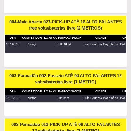
004-Mala Aberta 023-PICK-UP ATÉ 16 ALTO FALANTES
free volts/baterias livre (2 METROS)
DB's
COMPETIDOR
LOJA OU PATROCINADOR
CIDADE
UF
1º 148.10
Rodrigo
ELITE SOM
Luís Eduardo Magalhães
Bahia
003-Pancadão 002-Passeio ATÉ 04 ALTO FALANTES 12
volts/baterias livre (1 METRO)
DB's
COMPETIDOR
LOJA OU PATROCINADOR
CIDADE
UF
1º 133.10
Victor
Elite som
Luís Eduardo Magalhães
Bahia
003-Pancadão 013-PICK-UP ATÉ 06 ALTO FALANTES
12 volts/baterias livre (1 METRO)