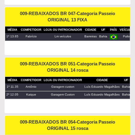
009-REBAIXADOS BR 047-Categoria Passeio
ORIGINAL 13 FIXA
MÉDIA
COMPETIDOR
LOJA OU PATROCINADOR
CIDADE
UF
PAÍS
VEÍCULO
1º 13.65
Fabrício
Lm veículos
Barreiras
Bahia
Palio
009-REBAIXADOS BR 051-Categoria Passeio
ORIGINAL 14 rosca
MÉDIA
COMPETIDOR
LOJA OU PATROCINADOR
CIDADE
UF
P
1º 11.35
Antônio
Garagem custon
Luís Eduardo Magalhães
Bahia
2º 12.05
Kaique
Garagem Custon
Luís Eduardo Magalhães
Bahia
009-REBAIXADOS BR 054-Categoria Passeio
ORIGINAL 15 rosca