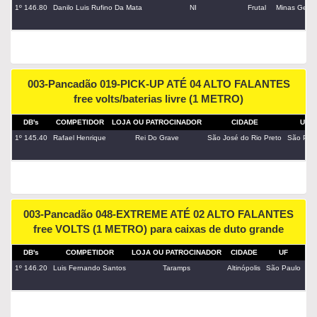
1º 146.80
Danilo Luis Rufino Da Mata
NI
Frutal
Minas Gerai
003-Pancadão 019-PICK-UP ATÉ 04 ALTO FALANTES
free volts/baterias livre (1 METRO)
DB's
COMPETIDOR
LOJA OU PATROCINADOR
CIDADE
UF
1º 145.40
Rafael Henrique
Rei Do Grave
São José do Rio Preto
São Pau
003-Pancadão 048-EXTREME ATÉ 02 ALTO FALANTES
free VOLTS (1 METRO) para caixas de duto grande
DB's
COMPETIDOR
LOJA OU PATROCINADOR
CIDADE
UF
PA
1º 146.20
Luis Fernando Santos
Taramps
Altinópolis
São Paulo