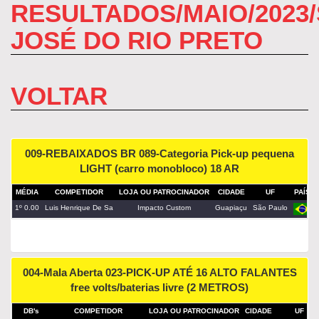
RESULTADOS/MAIO/2023
JOSÉ DO RIO PRETO
VOLTAR
009-REBAIXADOS BR 089-Categoria Pick-up pequena
LIGHT (carro monobloco) 18 AR
MÉDIA
COMPETIDOR
LOJA OU PATROCINADOR
CIDADE
UF
PAÍS
1º 0.00
Luis Henrique De Sa
Impacto Custom
Guapiaçu
São Paulo
004-Mala Aberta 023-PICK-UP ATÉ 16 ALTO FALANTES
free volts/baterias livre (2 METROS)
DB's
COMPETIDOR
LOJA OU PATROCINADOR
CIDADE
UF