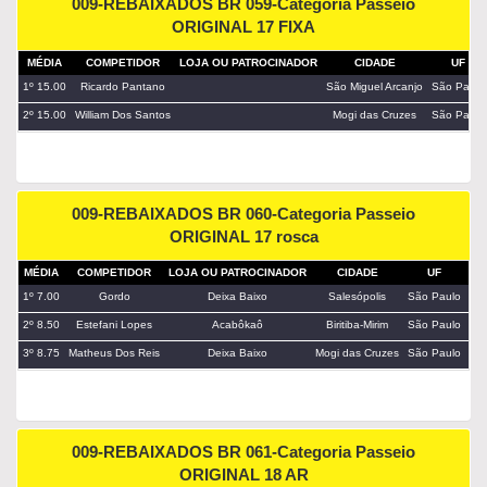
009-REBAIXADOS BR 059-Categoria Passeio
ORIGINAL 17 FIXA
MÉDIA
COMPETIDOR
LOJA OU PATROCINADOR
CIDADE
UF
1º 15.00
Ricardo Pantano
São Miguel Arcanjo
São Paulo
2º 15.00
William Dos Santos
Mogi das Cruzes
São Paulo
009-REBAIXADOS BR 060-Categoria Passeio
ORIGINAL 17 rosca
MÉDIA
COMPETIDOR
LOJA OU PATROCINADOR
CIDADE
UF
PA
1º 7.00
Gordo
Deixa Baixo
Salesópolis
São Paulo
2º 8.50
Estefani Lopes
Acabôkaô
Biritiba-Mirim
São Paulo
3º 8.75
Matheus Dos Reis
Deixa Baixo
Mogi das Cruzes
São Paulo
009-REBAIXADOS BR 061-Categoria Passeio
ORIGINAL 18 AR