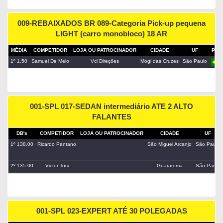
009-REBAIXADOS BR 089-Categoria Pick-up pequena
LIGHT (carro monobloco) 18 AR
MÉDIA
COMPETIDOR
LOJA OU PATROCINADOR
CIDADE
UF
PAÍS
1º 1.50
Samuel De Melo
Vcl Direções
Mogi das Cruzes
São Paulo
001-SPL 017-SEDAN intermediário ATE 2 ALTO
FALANTES
DB's
COMPETIDOR
LOJA OU PATROCINADOR
CIDADE
UF
1º 138.00
Ricardo Pantano
São Miguel Arcanjo
São Paulo
2º 135.00
Victor Tosi
Guararema
São Paulo
001-SPL 023-EXPERT ATÉ 30 POLEGADAS