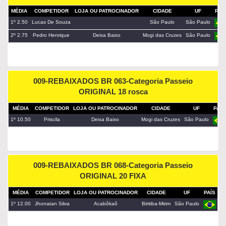
MÉDIA
COMPETIDOR
LOJA OU PATROCINADOR
CIDADE
UF
PAÍ
1º 2.50
Lucas De Souza
São Paulo
São Paulo
2º 2.75
Pedro Henrique
Deixa Baixo
Mogi das Cruzes
São Paulo
009-REBAIXADOS BR 063-Categoria Passeio
ORIGINAL 18 rosca
MÉDIA
COMPETIDOR
LOJA OU PATROCINADOR
CIDADE
UF
PAÍS
1º 10.50
Priscila
Deixa Baixo
Mogi das Cruzes
São Paulo
009-REBAIXADOS BR 068-Categoria Passeio
ORIGINAL 20 FIXA
MÉDIA
COMPETIDOR
LOJA OU PATROCINADOR
CIDADE
UF
PAÍS
1º 12.00
Jhonatan Silva
Acabôkaô
Biritiba-Mirim
São Paulo
pa