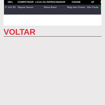
DB's
COMPETIDOR
LOJA OU PATROCINADOR
CIDADE
UF
PAÍ
1º 141.60
Nayara Nunes
Deixa Baixo
Mogi das Cruzes
São Paulo
VOLTAR