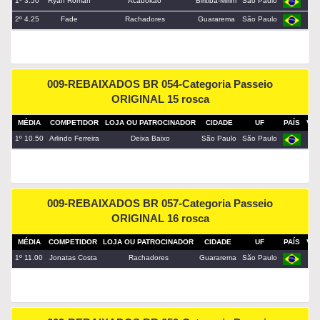
1º 3.50
Ryan Roman
Acabokao
Biritiba-Mirim
São Paulo
c
2º 4.25
Fade
Rachadores
Guararema
São Paulo
fo
009-REBAIXADOS BR 054-Categoria Passeio
ORIGINAL 15 rosca
MÉDIA
COMPETIDOR
LOJA OU PATROCINADOR
CIDADE
UF
PAÍS
VE
1º 10.50
Arlindo Ferreira
Deixa Baixo
São Paulo
São Paulo
fi
009-REBAIXADOS BR 057-Categoria Passeio
ORIGINAL 16 rosca
MÉDIA
COMPETIDOR
LOJA OU PATROCINADOR
CIDADE
UF
PAÍS
VE
1º 11.00
Jonatas Costa
Rachadores
Guararema
São Paulo
pa