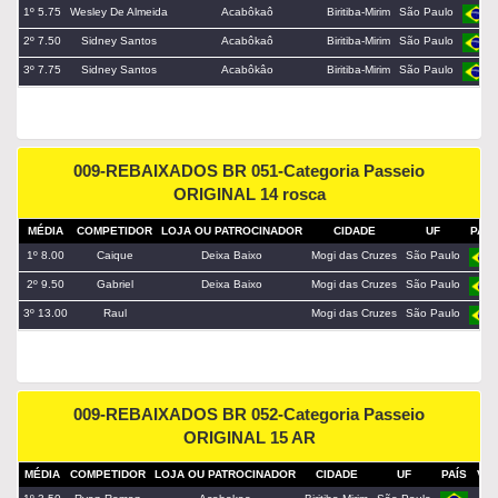
1º 5.75
Wesley De Almeida
Acabôkaô
Biritiba-Mirim
São Paulo
2º 7.50
Sidney Santos
Acabôkaô
Biritiba-Mirim
São Paulo
3º 7.75
Sidney Santos
Acabôkâo
Biritiba-Mirim
São Paulo
009-REBAIXADOS BR 051-Categoria Passeio
ORIGINAL 14 rosca
MÉDIA
COMPETIDOR
LOJA OU PATROCINADOR
CIDADE
UF
PAÍS
1º 8.00
Caique
Deixa Baixo
Mogi das Cruzes
São Paulo
2º 9.50
Gabriel
Deixa Baixo
Mogi das Cruzes
São Paulo
3º 13.00
Raul
Mogi das Cruzes
São Paulo
009-REBAIXADOS BR 052-Categoria Passeio
ORIGINAL 15 AR
MÉDIA
COMPETIDOR
LOJA OU PATROCINADOR
CIDADE
UF
PAÍS
VE