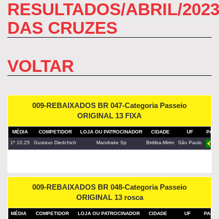
RESULTADOS/ABRIL/202
DAS CRUZES
VOLTAR
009-REBAIXADOS BR 047-Categoria Passeio
ORIGINAL 13 FIXA
MÉDIA
COMPETIDOR
LOJA OU PATROCINADOR
CIDADE
UF
PAÍS
1º 10.25
Gustavo Diedchich
Mandrake Sp
Biritiba-Mirim
São Paulo
009-REBAIXADOS BR 048-Categoria Passeio
ORIGINAL 13 rosca
MÉDIA
COMPETIDOR
LOJA OU PATROCINADOR
CIDADE
UF
PAÍS