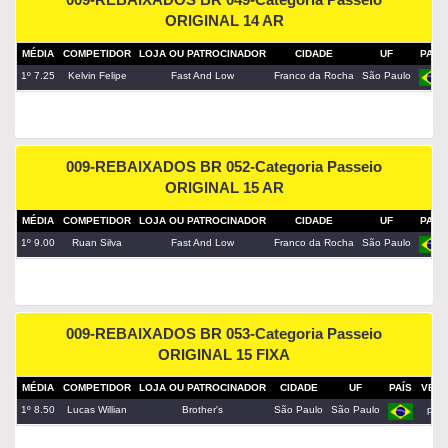
ORIGINAL 14 AR
MÉDIA
COMPETIDOR
LOJA OU PATROCINADOR
CIDADE
UF
PAÍS
1º 7.25
Kelvin Felipe
Fast And Low
Franco da Rocha
São Paulo
009-REBAIXADOS BR 052-Categoria Passeio
ORIGINAL 15 AR
MÉDIA
COMPETIDOR
LOJA OU PATROCINADOR
CIDADE
UF
PAÍS
1º 9.00
Ruan Silva
Fast And Low
Franco da Rocha
São Paulo
009-REBAIXADOS BR 053-Categoria Passeio
ORIGINAL 15 FIXA
MÉDIA
COMPETIDOR
LOJA OU PATROCINADOR
CIDADE
UF
PAÍS
VEÍC
1º 8.50
Lucas Willian
Brother's
São Paulo
São Paulo
pirit