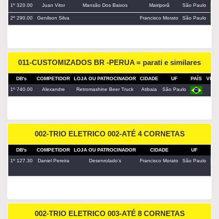
1º 320.00
Juan Vitor
Mansão Dos Baixos
Mairiporã
São Paulo
2º 290.00
Genilson Silva
Francisco Morato
São Paulo
011-CUSTOMIZADOS BR -PERUA = parati e similares
DB's
COMPETIDOR
LOJA OU PATROCINADOR
CIDADE
UF
PAÍS
VEÍC
1º 740.00
Alexandre
Retromashine Beer Truck
Atibaia
São Paulo
kom
002-TRIO ELETRICO 002-ATÉ 4 CORNETAS
DB's
COMPETIDOR
LOJA OU PATROCINADOR
CIDADE
UF
PA
1º 127.30
Daniel Pereira
Desenrolado's
Francisco Morato
São Paulo
002-TRIO ELETRICO 003-ATÉ 8 CORNETAS