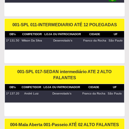
001-SPL 011-INTERMEDIARIO ATÉ 12 POLEGADAS
DB's
COMPETIDOR
LOJA OU PATROCINADOR
CIDADE
UF
PA
1º 131.50
Wilson Da Silva
Desenrolado's
Franco da Rocha
São Paulo
001-SPL 017-SEDAN intermediário ATE 2 ALTO
FALANTES
DB's
COMPETIDOR
LOJA OU PATROCINADOR
CIDADE
UF
PA
1º 137.20
André Luiz
Desenrolado's
Franco da Rocha
São Paulo
004-Mala Aberta 001-Passeio ATÉ 02 ALTO FALANTES