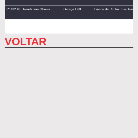
2º 132.90
Ronderson Oliveira
Garage H69
Franco da Rocha
São Paulo
VOLTAR