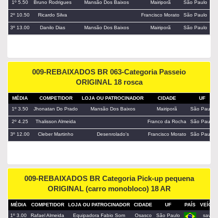
1º 5.50
Bruno Rodrigues
Mansão Dos Baixos
Mairiporã
São Paulo
2º 10.50
Ricardo Silva
Francisco Morato
São Paulo
3º 13.00
Danilo Dias
Mansão Dos Baixos
Mairiporã
São Paulo
009-REBAIXADOS BR 063-Categoria Passeio
ORIGINAL 18 rosca
MÉDIA
COMPETIDOR
LOJA OU PATROCINADOR
CIDADE
UF
1º 3.50
Jhonatan Do Prado
Mansão Dos Baixos
Mairiporã
São Paulo
2º 4.25
Thalisson Almeida
Franco da Rocha
São Paulo
3º 12.00
Cleber Martinho
Desenrolado's
Francisco Morato
São Paulo
009-REBAIXADOS BR Categoria Pick-up pequena
ORIGINAL (carro monobloco) 18 AR
MÉDIA
COMPETIDOR
LOJA OU PATROCINADOR
CIDADE
UF
PAÍS
VEÍCU
1º 3.00
Rafael Almeida
Equipadora Fabio Som
Osasco
São Paulo
saveir