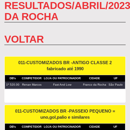
RESULTADOS/ABRIL/202
DA ROCHA
VOLTAR
011-CUSTOMIZADOS BR -ANTIGO CLASSE 2
fabricado até 1990
DB's
COMPETIDOR
LOJA OU PATROCINADOR
CIDADE
UF
PA
1º 520.00
Renan Marcos
Fast And Low
Franco da Rocha
São Paulo
011-CUSTOMIZADOS BR -PASSEIO PEQUENO =
uno,gol,palio e similares
DB's
COMPETIDOR
LOJA OU PATROCINADOR
CIDADE
UF
PA