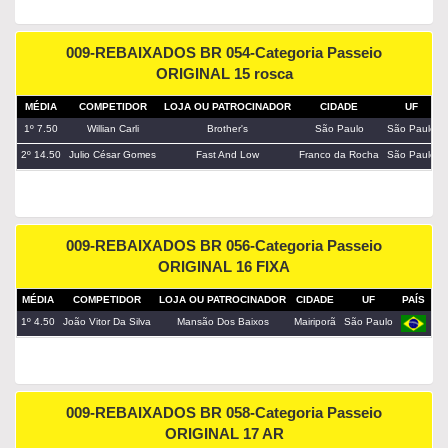
009-REBAIXADOS BR 054-Categoria Passeio
ORIGINAL 15 rosca
MÉDIA
COMPETIDOR
LOJA OU PATROCINADOR
CIDADE
UF
1º 7.50
Willian Carli
Brother's
São Paulo
São Paulo
2º 14.50
Julio César Gomes
Fast And Low
Franco da Rocha
São Paulo
009-REBAIXADOS BR 056-Categoria Passeio
ORIGINAL 16 FIXA
MÉDIA
COMPETIDOR
LOJA OU PATROCINADOR
CIDADE
UF
PAÍS
VE
1º 4.50
João Vitor Da Silva
Mansão Dos Baixos
Mairiporã
São Paulo
009-REBAIXADOS BR 058-Categoria Passeio
ORIGINAL 17 AR