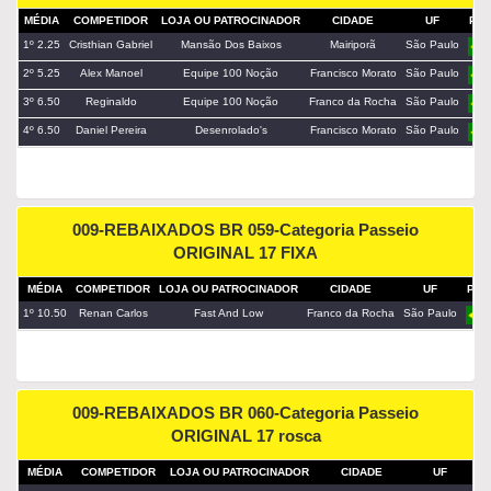
MÉDIA
COMPETIDOR
LOJA OU PATROCINADOR
CIDADE
UF
PAÍ
1º 2.25
Cristhian Gabriel
Mansão Dos Baixos
Mairiporã
São Paulo
2º 5.25
Alex Manoel
Equipe 100 Noção
Francisco Morato
São Paulo
3º 6.50
Reginaldo
Equipe 100 Noção
Franco da Rocha
São Paulo
4º 6.50
Daniel Pereira
Desenrolado's
Francisco Morato
São Paulo
009-REBAIXADOS BR 059-Categoria Passeio
ORIGINAL 17 FIXA
MÉDIA
COMPETIDOR
LOJA OU PATROCINADOR
CIDADE
UF
PAÍ
1º 10.50
Renan Carlos
Fast And Low
Franco da Rocha
São Paulo
009-REBAIXADOS BR 060-Categoria Passeio
ORIGINAL 17 rosca
MÉDIA
COMPETIDOR
LOJA OU PATROCINADOR
CIDADE
UF
PA