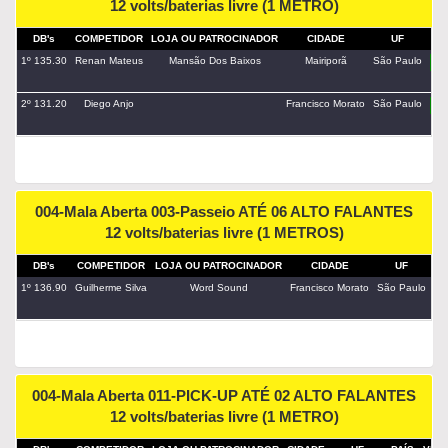
12 volts/baterias livre (1 METRO)
DB's
COMPETIDOR
LOJA OU PATROCINADOR
CIDADE
UF
PA
1º 135.30
Renan Mateus
Mansão Dos Baixos
Mairiporã
São Paulo
2º 131.20
Diego Anjo
Francisco Morato
São Paulo
004-Mala Aberta 003-Passeio ATÉ 06 ALTO FALANTES
12 volts/baterias livre (1 METROS)
DB's
COMPETIDOR
LOJA OU PATROCINADOR
CIDADE
UF
PA
1º 136.90
Guilherme Silva
Word Sound
Francisco Morato
São Paulo
004-Mala Aberta 011-PICK-UP ATÉ 02 ALTO FALANTES
12 volts/baterias livre (1 METRO)